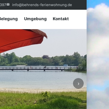
397
info@behrends-ferienwohnung.de
Belegung
Umgebung
Kontakt
›