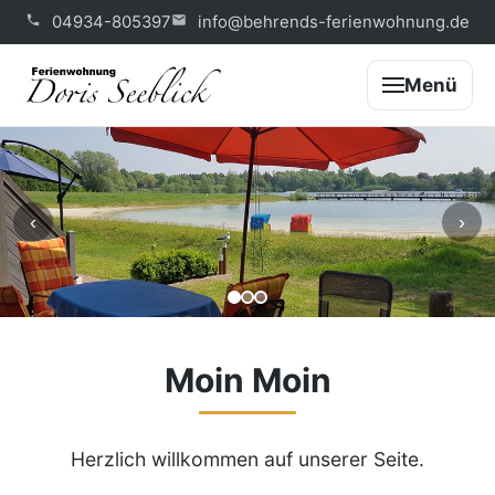
04934-805397
info@behrends-ferienwohnung.de
Menü
‹
›
Moin Moin
Herzlich willkommen auf unserer Seite.