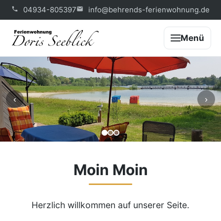
04934-805397
info@behrends-ferienwohnung.de
Menü
‹
›
Moin Moin
Herzlich willkommen auf unserer Seite.