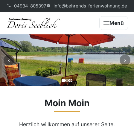
04934-805397
info@behrends-ferienwohnung.de
Menü
‹
›
Moin Moin
Herzlich willkommen auf unserer Seite.