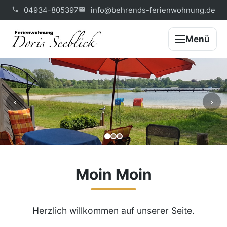
04934-805397
info@behrends-ferienwohnung.de
Menü
‹
›
Moin Moin
Herzlich willkommen auf unserer Seite.