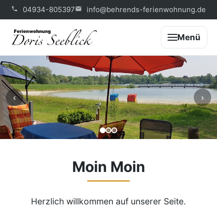
04934-805397
info@behrends-ferienwohnung.de
Menü
‹
›
Moin Moin
Herzlich willkommen auf unserer Seite.