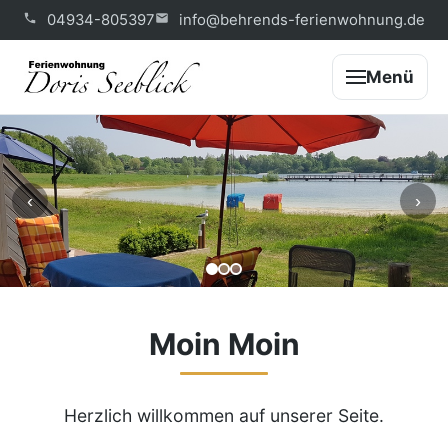
04934-805397
info@behrends-ferienwohnung.de
Menü
‹
›
Moin Moin
Herzlich willkommen auf unserer Seite.