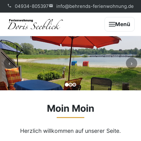
04934-805397
info@behrends-ferienwohnung.de
Menü
‹
›
Moin Moin
Herzlich willkommen auf unserer Seite.