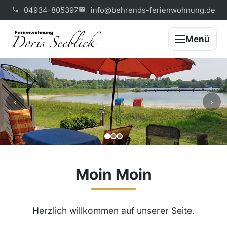
04934-805397
info@behrends-ferienwohnung.de
Menü
‹
›
Moin Moin
Herzlich willkommen auf unserer Seite.