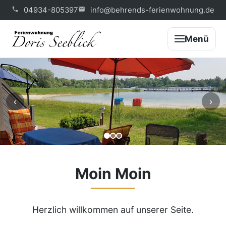
04934-805397
info@behrends-ferienwohnung.de
Menü
‹
›
Moin Moin
Herzlich willkommen auf unserer Seite.