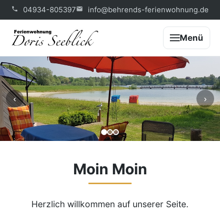
04934-805397
info@behrends-ferienwohnung.de
Menü
‹
›
Moin Moin
Herzlich willkommen auf unserer Seite.