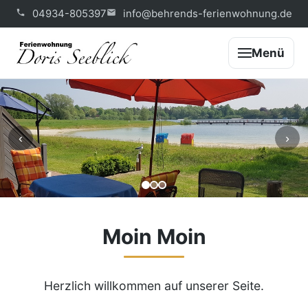
04934-805397
info@behrends-ferienwohnung.de
Menü
‹
›
Moin Moin
Herzlich willkommen auf unserer Seite.