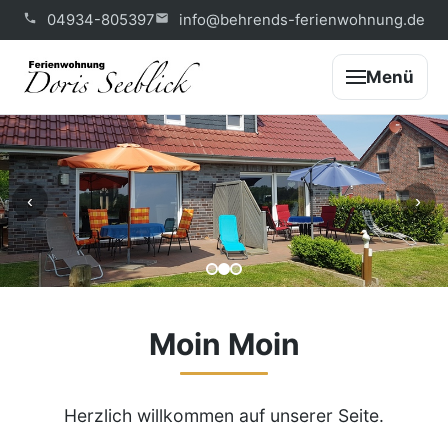
04934-805397
info@behrends-ferienwohnung.de
Menü
‹
›
Moin Moin
Herzlich willkommen auf unserer Seite.