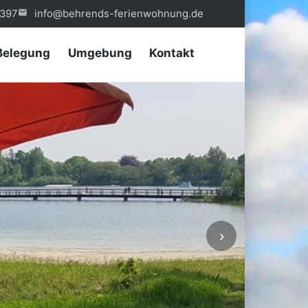
397
info@behrends-ferienwohnung.de
Belegung
Umgebung
Kontakt
›