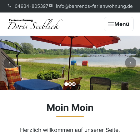
04934-805397
info@behrends-ferienwohnung.de
Menü
‹
›
Moin Moin
Herzlich willkommen auf unserer Seite.