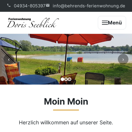
04934-805397
info@behrends-ferienwohnung.de
Menü
‹
›
Moin Moin
Herzlich willkommen auf unserer Seite.