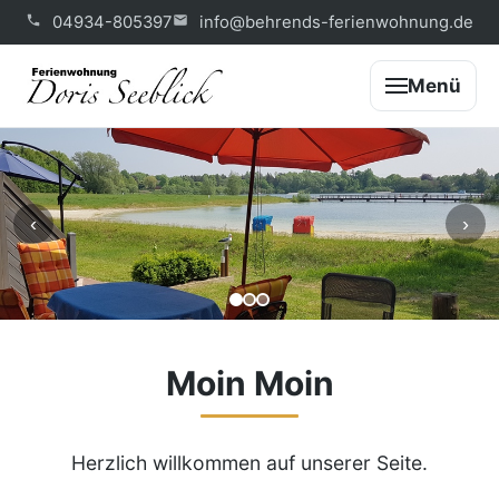
04934-805397
info@behrends-ferienwohnung.de
Menü
‹
›
Moin Moin
Herzlich willkommen auf unserer Seite.