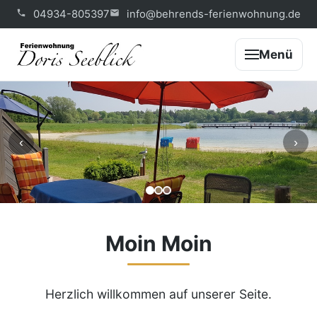
04934-805397
info@behrends-ferienwohnung.de
Menü
‹
›
Moin Moin
Herzlich willkommen auf unserer Seite.