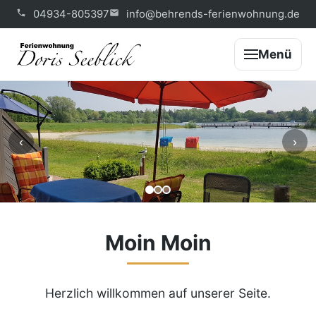
04934-805397
info@behrends-ferienwohnung.de
Menü
‹
›
Moin Moin
Herzlich willkommen auf unserer Seite.