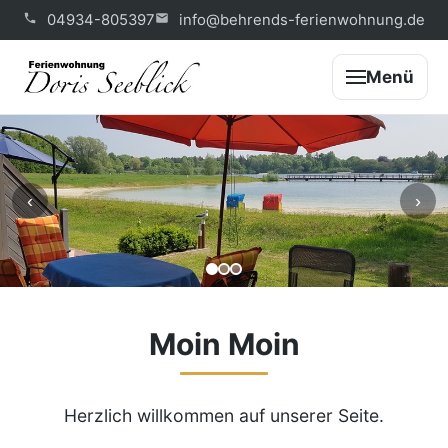
04934-805397
info@behrends-ferienwohnung.de
Menü
‹
›
Moin Moin
Herzlich willkommen auf unserer Seite.