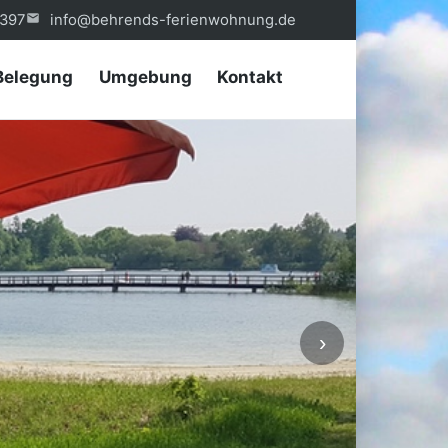
397
info@behrends-ferienwohnung.de
Belegung
Umgebung
Kontakt
›