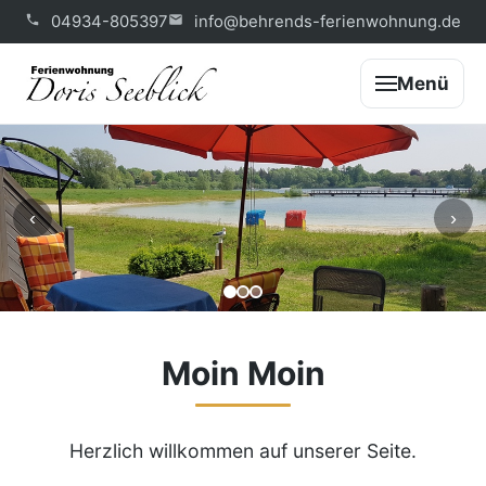
04934-805397
info@behrends-ferienwohnung.de
Menü
‹
›
Moin Moin
Herzlich willkommen auf unserer Seite.