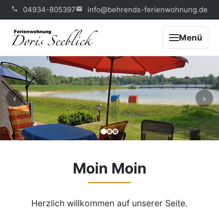
04934-805397
info@behrends-ferienwohnung.de
Menü
‹
›
Moin Moin
Herzlich willkommen auf unserer Seite.