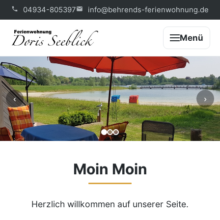
04934-805397
info@behrends-ferienwohnung.de
Menü
‹
›
Moin Moin
Herzlich willkommen auf unserer Seite.