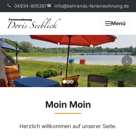
04934-805397
info@behrends-ferienwohnung.de
Menü
‹
›
Moin Moin
Herzlich willkommen auf unserer Seite.