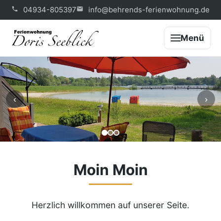
04934-805397
info@behrends-ferienwohnung.de
Menü
‹
›
Moin Moin
Herzlich willkommen auf unserer Seite.