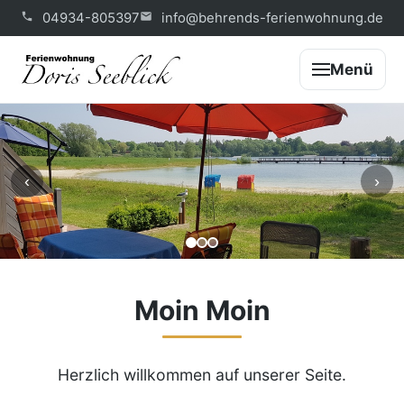
04934-805397
info@behrends-ferienwohnung.de
Menü
‹
›
Moin Moin
Herzlich willkommen auf unserer Seite.