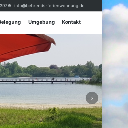
397
info@behrends-ferienwohnung.de
Belegung
Umgebung
Kontakt
›